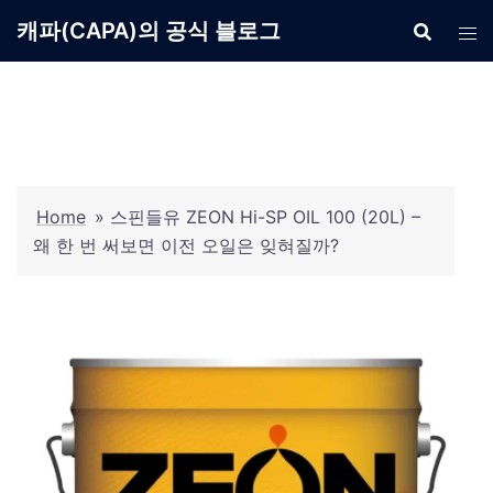
Skip
캐파(CAPA)의 공식 블로그
to
content
Home
»
스핀들유 ZEON Hi-SP OIL 100 (20L) –
왜 한 번 써보면 이전 오일은 잊혀질까?