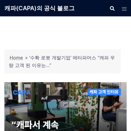
Skip
캐파(CAPA)의 공식 블로그
to
content
Home
»
‘수확 로봇 개발기업’ 메타파머스 “캐파 우
량 고객 된 이유는…”