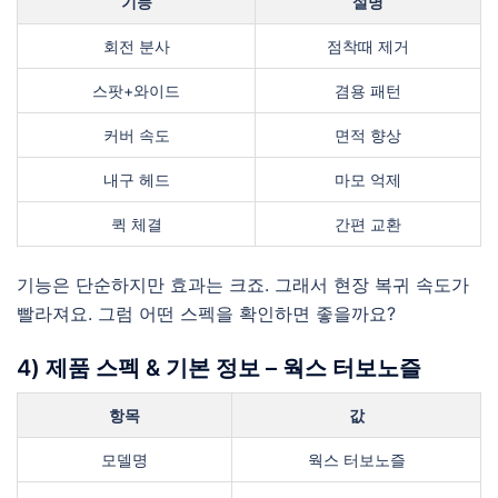
기능
설명
회전 분사
점착때 제거
스팟+와이드
겸용 패턴
커버 속도
면적 향상
내구 헤드
마모 억제
퀵 체결
간편 교환
기능은 단순하지만 효과는 크죠. 그래서 현장 복귀 속도가
빨라져요. 그럼 어떤 스펙을 확인하면 좋을까요?
4) 제품 스펙 & 기본 정보 – 웍스 터보노즐
항목
값
모델명
웍스 터보노즐