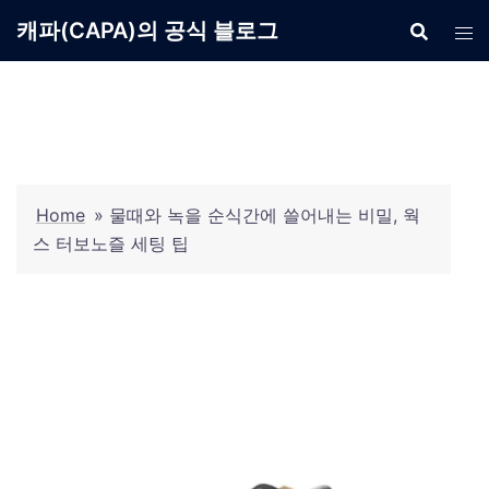
Skip
캐파(CAPA)의 공식 블로그
to
content
Home
»
물때와 녹을 순식간에 쓸어내는 비밀, 웍
스 터보노즐 세팅 팁