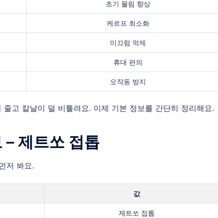
초기 물림 향상
케르프 최소화
미끄럼 억제
휴대 편의
오작동 방지
 줄고 칼날이 덜 비틀려요. 이제 기본 정보를 간단히 정리해요.
보 – 제트쏘 접톱
먼저 봐요.
값
제트쏘 접톱