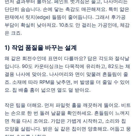
먼저 결과부터 볼까요. 페인트 벗겨짐은 줄고, 나사머리는
단단히 숨습니다. 손에 닿는 촉감도 매끈해져요. 특히 얇은
판재에서 릿지(edge) 들뜸이 줄어듭니다. 그래서 후가공
부담이 확실히 낮아져요. 10초도 안 걸리는 가공인데, 체감
은 크죠.
1) 작업 품질을 바꾸는 설계
왜 같은 회전수인데 표면이 다를까요? 답은 각도와 절삭날
입니다. 90도 카운터싱크는 다목적에 유리하고, 82도는 체
결용 나사에 맞아요. 나사머리와 면이 맞물려 흔들림이 줄
죠. 소재에 따라 RPM을 낮추면, 버 발생을 더 줄일 수 있어
요. 칩 배출 홈이 넓으면 열도 덜 받아요.
작은 팁을 더해요. 먼저 파일럿 홀을 깨끗하게 뚫어요. 비트
는 손으로 한 번 돌려 날끝을 확인하세요. 흔들림이 느껴지
면 척을 다시 조여요. 가압은 가볍게 시작하고, 소리와 칩
모양을 살핍니다. 밝은 실 같은 칩이면 양호해요. 어둡고 뭉