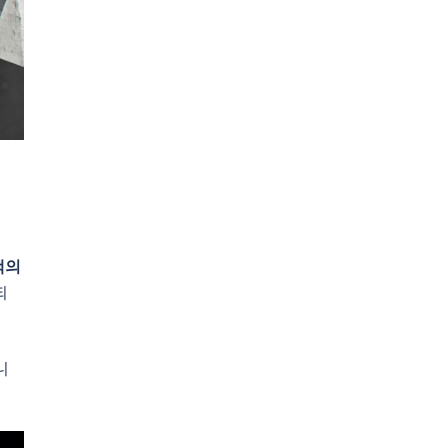
객의
되
니