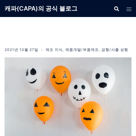
Skip
캐파(CAPA)의 공식 블로그
to
content
2021년 10월 27일
제조 지식
,
제품개발/부품제조
,
금형/사출 성형