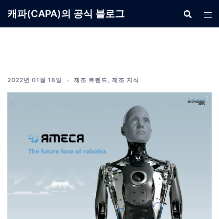
Skip
캐파(CAPA)의 공식 블로그
to
content
2022년 01월 18일
제조 트렌드
,
제조 지식