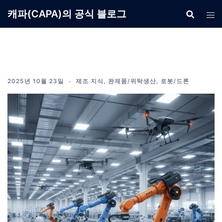
Skip
캐파(CAPA)의 공식 블로그
to
content
2025년 10월 23일
제조 지식
,
완제품/위탁생산
,
로봇/드론