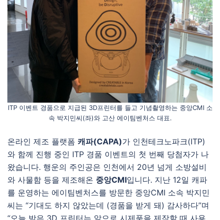
ITP 이벤트 경품으로 지급된 3D프린터를 들고 기념촬영하는 중앙CMI 소
속 박지민씨(좌)와 고산 에이팀벤처스 대표.
온라인 제조 플랫폼
캐파
(CAPA)
가 인천테크노파크(ITP)
와 함께 진행 중인 ITP 경품 이벤트의 첫 번째 당첨자가 나
왔습니다. 행운의 주인공은 인천에서 20년 넘게 소방설비
와 사물함 등을 제조해온
중앙
CMI
입니다. 지난 12일 캐파
를 운영하는 에이팀벤처스를 방문한 중앙CMI 소속 박지민
씨는 “기대도 하지 않았는데 (경품을 받게 돼) 감사하다”며
“오늘 받은 3D 프린터는 앞으로 시제품을 제작할 때 사용