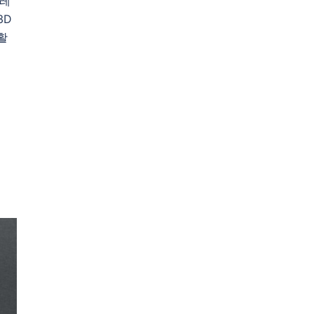
스레
3D
활