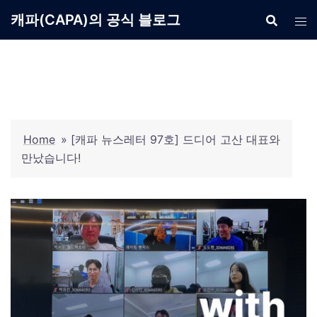
Skip
캐파(CAPA)의 공식 블로그
to
content
Home
»
[캐파 뉴스레터 97호] 드디어 고산 대표와
만났습니다!