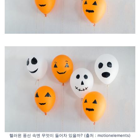
핼러윈 풍선 속엔 무엇이 들어차 있을까? (출처 : motionelements)