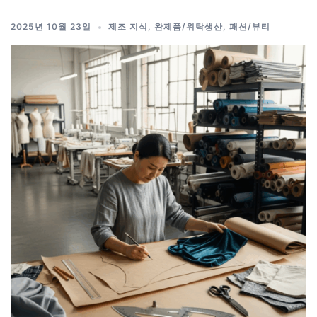
2025년 10월 23일
제조 지식
,
완제품/위탁생산
,
패션/뷰티