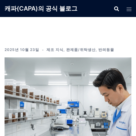
Skip
캐파(CAPA)의 공식 블로그
to
content
2025년 10월 23일
제조 지식
,
완제품/위탁생산
,
반려동물