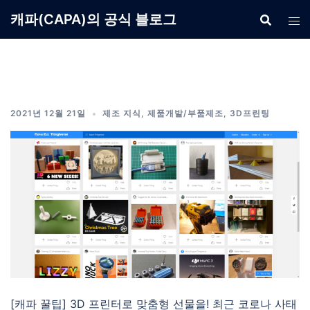
Skip
캐파(CAPA)의 공식 블로그
to
content
2021년 12월 21일
제조 지식
,
제품개발/부품제조
,
3D프린팅
[캐파 꿀팁] 3D 프린터로 맞춤형 선물을! 최근 코로나 사태