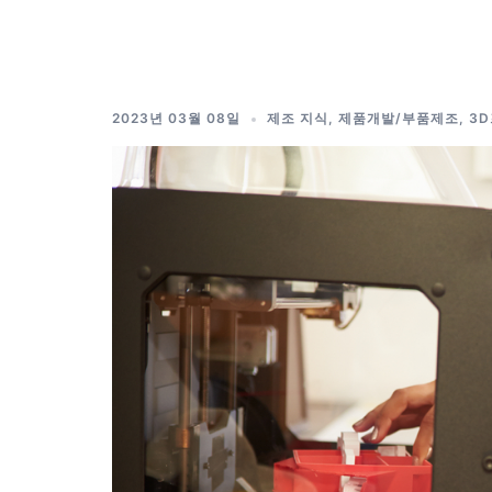
Skip
to
content
2023년 03월 08일
제조 지식
,
제품개발/부품제조
,
3