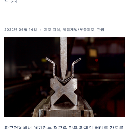
각 […]
2022년 06월 14일
제조 지식
,
제품개발/부품제조
,
판금
판금업계에서 얘기하는 절곡은 얇은 판재의 형태를 각도를