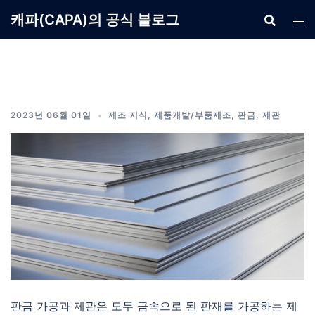
Skip
캐파(CAPA)의 공식 블로그
to
content
2023년 06월 01일
제조 지식
,
제품개발/부품제조
,
판금
,
제관
판금 가공과 제관은 모두 금속으로 된 판재를 가공하는 제