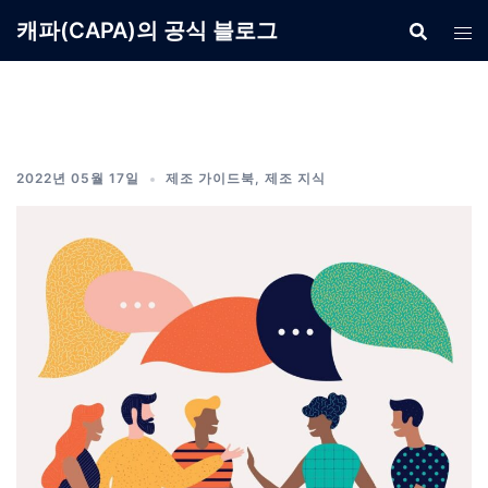
Skip
캐파(CAPA)의 공식 블로그
to
content
2022년 05월 17일
제조 가이드북
,
제조 지식