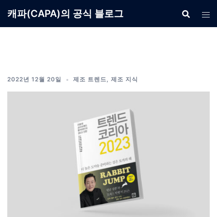
Skip
캐파(CAPA)의 공식 블로그
to
content
2022년 12월 20일
제조 트렌드
,
제조 지식