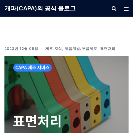
Skip
캐파(CAPA)의 공식 블로그
to
content
2023년 12월 05일
제조 지식
,
제품개발/부품제조
,
표면처리