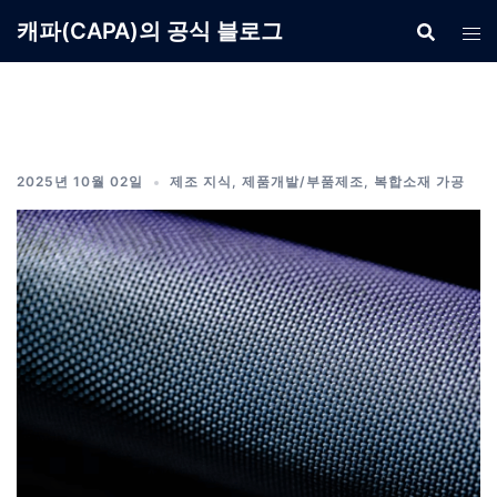
Skip
캐파(CAPA)의 공식 블로그
to
content
2025년 10월 02일
제조 지식
,
제품개발/부품제조
,
복합소재 가공