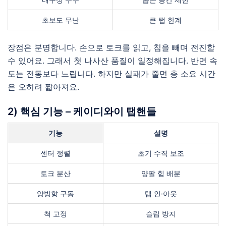
초보도 무난
큰 탭 한계
장점은 분명합니다. 손으로 토크를 읽고, 칩을 빼며 전진할
수 있어요. 그래서 첫 나사산 품질이 일정해집니다. 반면 속
도는 전동보다 느립니다. 하지만 실패가 줄면 총 소요 시간
은 오히려 짧아져요.
2) 핵심 기능 – 케이디와이 탭핸들
기능
설명
센터 정렬
초기 수직 보조
토크 분산
양팔 힘 배분
양방향 구동
탭 인·아웃
척 고정
슬립 방지