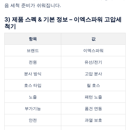
음 세척 준비가 쉬워집니다.
3) 제품 스펙 & 기본 정보 – 이엑스파워 고압세
척기
항목
값
브랜드
이엑스파워
전원
유선/전기
분사 방식
고압 분사
호스 타입
릴 호스
노즐
패턴 노즐
부가기능
폼건 연동
안전
과열 보호