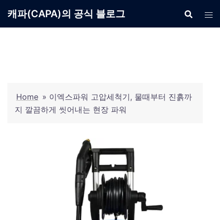
Skip
캐파(CAPA)의 공식 블로그
to
content
Home
»
이엑스파워 고압세척기, 물때부터 진흙까
지 깔끔하게 씻어내는 현장 파워