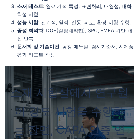
소재 테스트
: 열·기계적 특성, 표면처리, 내열성, 내화
학성 시험.
성능 시험
: 전기적, 열적, 진동, 피로, 환경 시험 수행.
공정 최적화
: DOE(실험계획법), SPC, FMEA 기반 개
선 반복.
문서화 및 기술이전
: 공정 매뉴얼, 검사기준서, 시제품
평가 리포트 작성.
소재 시험실에서 연구원
이 강도 시험을 수행하
는 장면, CAPA 인증 연